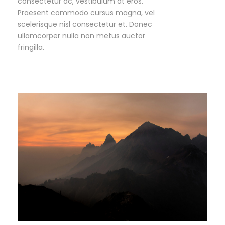
consectetur ac, vestibulum at eros.
Praesent commodo cursus magna, vel
scelerisque nisl consectetur et. Donec
ullamcorper nulla non metus auctor
fringilla.