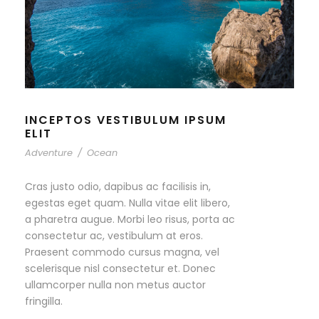
INCEPTOS VESTIBULUM IPSUM
ELIT
Adventure
/
Ocean
Cras justo odio, dapibus ac facilisis in,
egestas eget quam. Nulla vitae elit libero,
a pharetra augue. Morbi leo risus, porta ac
consectetur ac, vestibulum at eros.
Praesent commodo cursus magna, vel
scelerisque nisl consectetur et. Donec
ullamcorper nulla non metus auctor
fringilla.