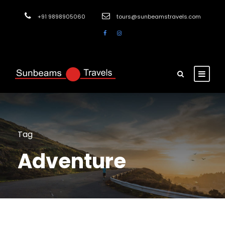
+91 9898905060
tours@sunbeamstravels.com
Tag
Adventure