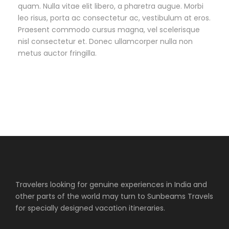
quam. Nulla vitae elit libero, a pharetra augue. Morbi
leo risus, porta ac consectetur ac, vestibulum at eros.
Praesent commodo cursus magna, vel scelerisque
nisl consectetur et. Donec ullamcorper nulla non
metus auctor fringilla.
Travelers looking for genuine experiences in India and
other parts of the world may turn to Sunbeams Travels
for specially designed vacation itineraries.